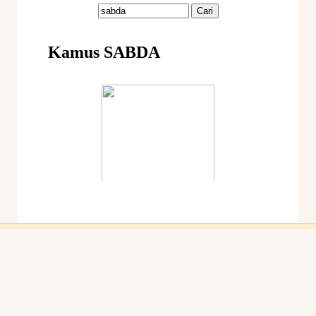
Ikuti Kami:
sabda_ylsa
Yayasan Lembaga SABDA