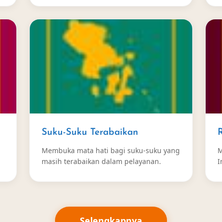
Suku-Suku Terabaikan
Membuka mata hati bagi suku-suku yang
M
masih terabaikan dalam pelayanan.
I
Selengkapnya