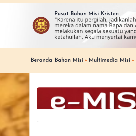
Skip
to
Pusat Bahan Misi Kristen
"Karena itu pergilah, jadikanl
main
mereka dalam nama Bapa dan A
content
melakukan segala sesuatu yan
ketahuilah, Aku menyertai kam
Main
Beranda
Bahan Misi
Multimedia Misi
navigation