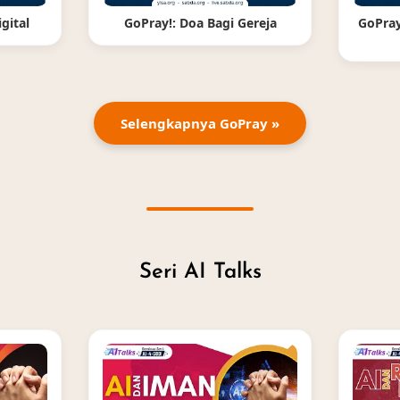
gital
GoPray!: Doa Bagi Gereja
GoPray
Selengkapnya GoPray »
Seri AI Talks