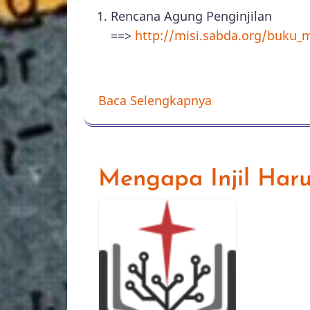
Rencana Agung Penginjilan
==>
http://misi.sabda.org/buku_mi
Baca Selengkapnya
Mengapa Injil Haru