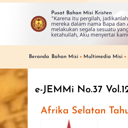
Skip
to
Pusat Bahan Misi Kristen
"Karena itu pergilah, jadikanl
main
mereka dalam nama Bapa dan A
content
melakukan segala sesuatu yan
ketahuilah, Aku menyertai kam
Main
Beranda
Bahan Misi
Multimedia Misi
navigation
e-JEMMi No.37 Vol.1
Afrika Selatan Tah