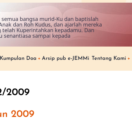
ah semua bangsa murid-Ku dan baptislah
nak dan Roh Kudus, dan ajarlah mereka
g telah Kuperintahkan kepadamu. Dan
u senantiasa sampai kepada
Kumpulan Doa
Arsip pub e-JEMMi
Tentang Kami
2/2009
un 2009