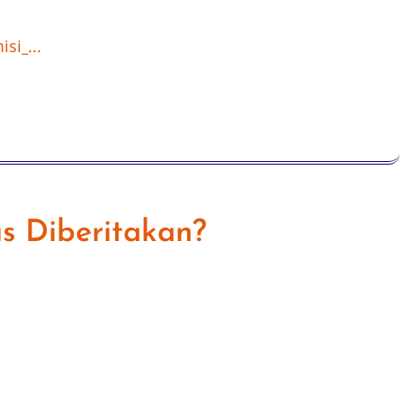
si_...
s Diberitakan?