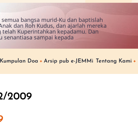
ah semua bangsa murid-Ku dan baptislah
nak dan Roh Kudus, dan ajarlah mereka
g telah Kuperintahkan kepadamu. Dan
u senantiasa sampai kepada
Kumpulan Doa
Arsip pub e-JEMMi
Tentang Kami
12/2009
9