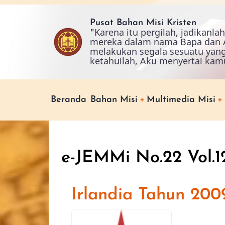
Skip
to
Pusat Bahan Misi Kristen
"Karena itu pergilah, jadikanl
main
mereka dalam nama Bapa dan A
content
melakukan segala sesuatu yan
ketahuilah, Aku menyertai kam
Main
Beranda
Bahan Misi
Multimedia Misi
navigation
e-JEMMi No.22 Vol.
Irlandia Tahun 200