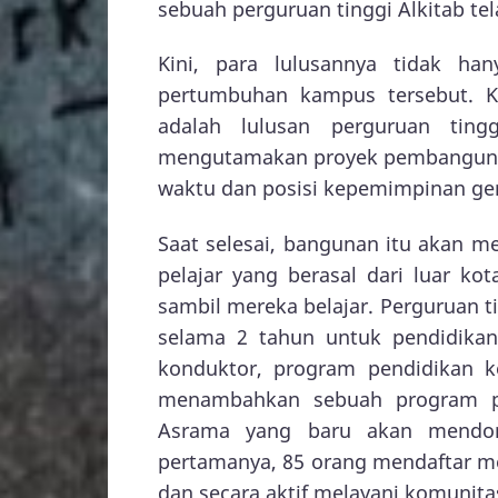
sebuah perguruan tinggi Alkitab te
Kini, para lulusannya tidak h
pertumbuhan kampus tersebut. 
adalah lulusan perguruan tin
mengutamakan proyek pembangunan 
waktu dan posisi kepemimpinan ge
Saat selesai, bangunan itu akan me
pelajar yang berasal dari luar ko
sambil mereka belajar. Perguruan 
selama 2 tahun untuk pendidikan
konduktor, program pendidikan k
menambahkan sebuah program pen
Asrama yang baru akan mendor
pertamanya, 85 orang mendaftar menj
dan secara aktif melayani komunitas