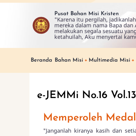
Skip
to
Pusat Bahan Misi Kristen
"Karena itu pergilah, jadikanl
main
mereka dalam nama Bapa dan A
content
melakukan segala sesuatu yan
ketahuilah, Aku menyertai kam
Main
Beranda
Bahan Misi
Multimedia Misi
navigation
e-JEMMi No.16 Vol.1
Memperoleh Medali
"Janganlah kiranya kasih dan set