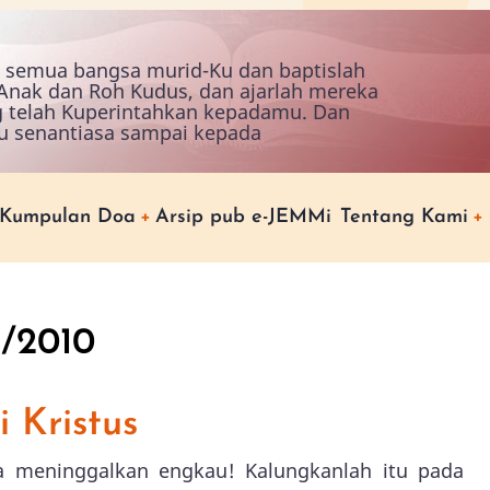
ah semua bangsa murid-Ku dan baptislah
nak dan Roh Kudus, dan ajarlah mereka
g telah Kuperintahkan kepadamu. Dan
u senantiasa sampai kepada
Kumpulan Doa
Arsip pub e-JEMMi
Tentang Kami
3/2010
 Kristus
ia meninggalkan engkau! Kalungkanlah itu pada