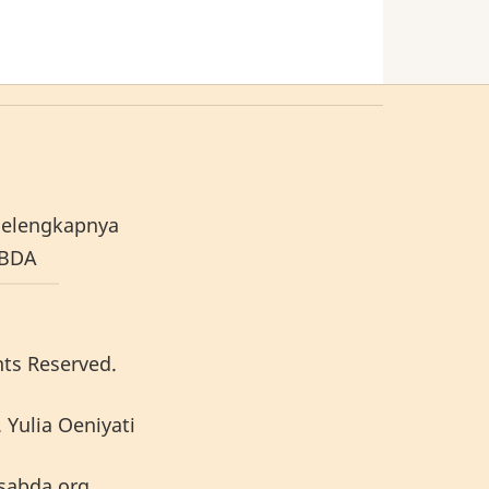
elengkapnya
ABDA
hts Reserved.
 Yulia Oeniyati
sabda.org