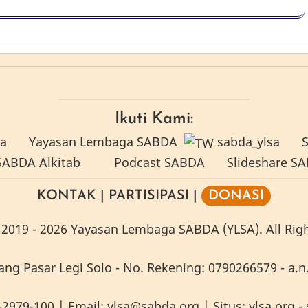
Ikuti Kami:
a
Yayasan Lembaga SABDA
sabda_ylsa
S
ABDA Alkitab
Podcast SABDA
Slideshare S
KONTAK
|
PARTISIPASI
|
DONASI
2019 -
2026
Yayasan Lembaga SABDA (YLSA).
All Rig
g Pasar Legi Solo - No. Rekening: 0790266579 - a.n.
-2979-100
| Email:
ylsa@sabda.org
| Situs:
ylsa.org
-