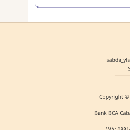
sabda_yls
S
Copyright
© 
Bank BCA Caban
WA:
0881