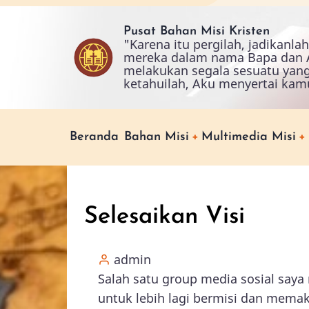
Skip
to
Pusat Bahan Misi Kristen
"Karena itu pergilah, jadikanl
main
mereka dalam nama Bapa dan A
content
melakukan segala sesuatu yan
ketahuilah, Aku menyertai kam
Main
Beranda
Bahan Misi
Multimedia Misi
navigation
Selesaikan Visi
admin
Salah satu group media sosial sa
untuk lebih lagi bermisi dan memak