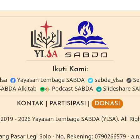
Ikuti Kami:
lsa
Yayasan Lembaga SABDA
sabda_ylsa
Se
ABDA Alkitab
Podcast SABDA
Slideshare S
KONTAK
|
PARTISIPASI
|
DONASI
2019 -
2026
Yayasan Lembaga SABDA (YLSA).
All Rig
g Pasar Legi Solo - No. Rekening: 0790266579 - a.n.