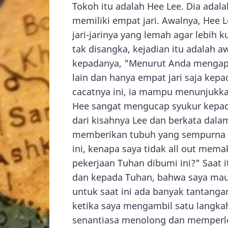
Tokoh itu adalah Hee Lee. Dia adala
memiliki empat jari. Awalnya, Hee L
jari-jarinya yang lemah agar lebih
tak disangka, kejadian itu adalah a
kepadanya, "Menurut Anda mengapa
lain dan hanya empat jari saja ke
cacatnya ini, ia mampu menunjukka
Hee sangat mengucap syukur kepada
dari kisahnya Lee dan berkata dala
memberikan tubuh yang sempurna d
ini, kenapa saya tidak all out mem
pekerjaan Tuhan dibumi ini?" Saat i
dan kepada Tuhan, bahwa saya ma
untuk saat ini ada banyak tantang
ketika saya mengambil satu langka
senantiasa menolong dan memperl