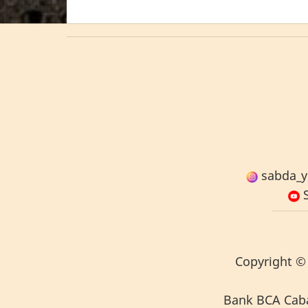
sabda_y
S
Copyright
© 
Bank BCA Caban