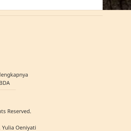
lengkapnya
ABDA
hts Reserved.
 Yulia Oeniyati