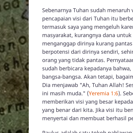
Sebenarnya Tuhan sudah menaruh visi
pencapaian visi dari Tuhan itu ber
termasuk saya yang mengeluh karena
masyarakat, kurangnya dana untuk 
menganggap dirinya kurang pantas u
berpotensi dari dirinya sendiri, se
orang yang tidak pantas. Pernyataa
sudah berbicara kepadanya bahwa, i
bangsa-bangsa. Akan tetapi, bagai
Dia menjawab "Ah, Tuhan Allah! Se
ini masih muda." (
Yeremia 1:6
). Se
memberikan visi yang besar kepada
yang benar dari kita. Jika visi itu 
menyertai dan membuat berhasil per
Paulus adalah satu tokoh pahlawan 