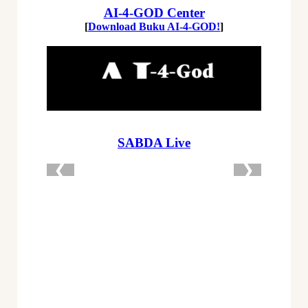
Gloria/YLSA)
SMI-
003
Bagaimana
Membuktikan
Bahwa
Allah
Ada?