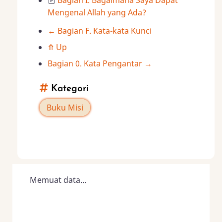
Bagian I. Bagaimana Saya Dapat
Mengenal Allah yang Ada?
←
Bagian F. Kata-kata Kunci
Book
⤊
Up
traversal
Bagian 0. Kata Pengantar
→
links
Kategori
for
Buku Misi
Seri
Mutiara
Iman
Memuat data...
(RBC/Yayasan