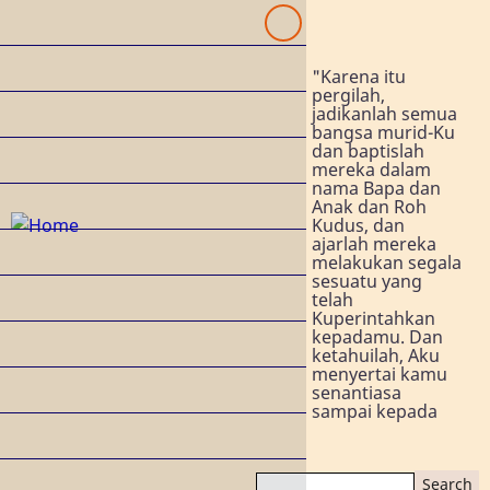
Skip
to
Pusat Bahan Misi
Kristen
main
tion
"Karena itu
content
pergilah,
jadikanlah semua
bangsa murid-Ku
dan baptislah
mereka dalam
nama Bapa dan
Anak dan Roh
Kudus, dan
ajarlah mereka
melakukan segala
sesuatu yang
telah
a
Kuperintahkan
kepadamu. Dan
ketahuilah, Aku
menyertai kamu
SI
senantiasa
sampai kepada
Search
isi